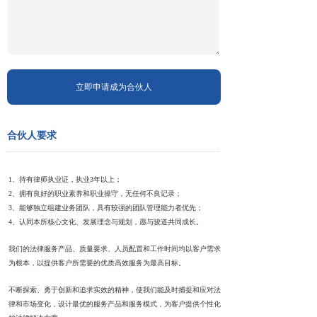
立即申请成为合伙人
合伙人要求
1、持有律师执业证，执业3年以上；
2、拥有良好的职业素养和职业操守，无任何不良记录；
3、能够独立组建业务团队，具有较强的团队管理能力者优先；
4、认同本所核心文化、发展理念与规划，愿与骏道共同成长。
我们的法律服务产品、质量要求、人员配置和工作时间均以客户需求
为根本，以提供客户所需要的优质高效服务为最高目标。
不断探索、勇于创新和追求实效的精神，使我们能及时捕捉和应对法
律和市场变化，设计最优的服务产品和服务模式，为客户提供个性化