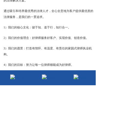
的法律解决方案。
通过吸引和培养最优秀的法律人才，全心全意地为客户提供最优质的
法律服务，是我们的一贯追求。
1）我们的核心文化：骏于知、道于行，知行合一。
2）我们的价值理念：好律师服务好客户、实现价值、创造价值。
3）我们的愿景：打造有情怀、有温度、有责任的家园式律师执业机
构。
4）我们的目标：努力让每一位律师都能成为好律师。
首页
电话
地址
服务电话：023- 68850558
手机号码：18580405168
企法星网址：
www.qfxzg.com